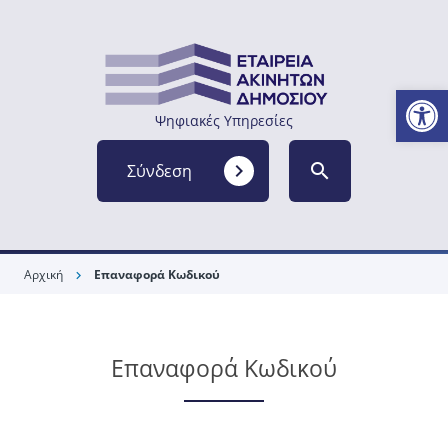
Ανοίξτε
Ψηφιακές Υπηρεσίες
navigate_next
search
Σύνδεση
Αρχική
Επαναφορά Κωδικού
chevron_right
Επαναφορά Κωδικού